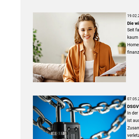
19.02.
Die w
Seit f
kaum e
Homesc
finanz
07.05.
DSGVO
In der
ist au
Zusam
verlet