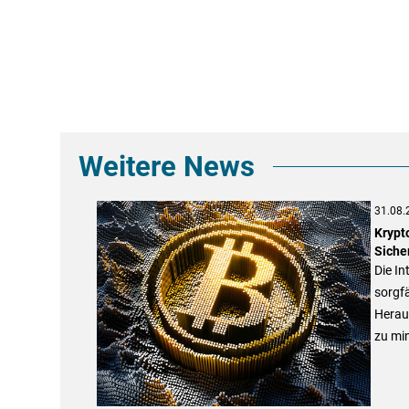
Weitere News
31.08.
Krypt
Siche
Die In
sorgfä
Heraus
zu mi