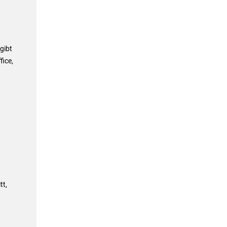
gibt
fice,
tt,