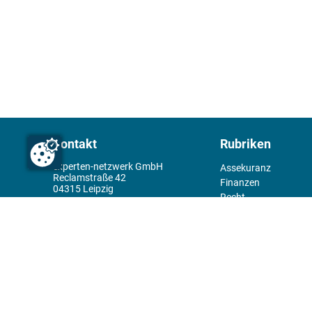
Kontakt
Rubriken
experten-netzwerk GmbH
Assekuranz
Reclamstraße 42
Finanzen
04315 Leipzig
Recht
+49 341 98995950
Management
Wirtschaft
Themenwelt
Tools
Kiosk
Redaktion
Rechtliches