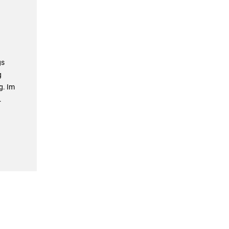
gs
g
g. Im
.