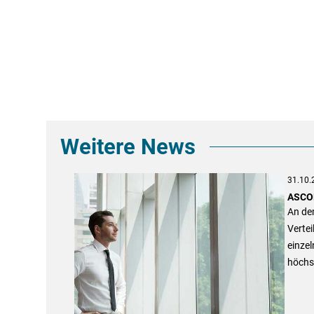
Weitere News
31.10.
ASCOR
An de
Vertei
einze
höchs