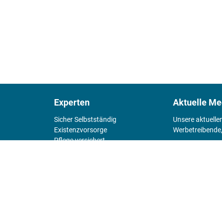
Experten
Aktuelle Me
Sicher Selbstständig
Unsere aktuelle
Existenz­vorsorge
Werbetreibende,
Pflege versichert
4 Wände
Mediadaten 
Chefsache
Fürs Alter
KIOSK