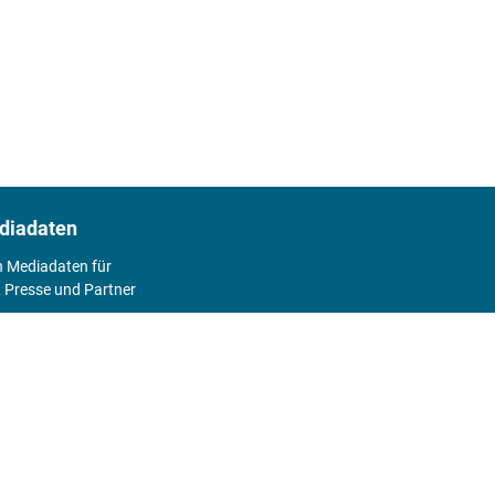
diadaten
n Mediadaten für
 Presse und Partner
2026
Abo
Hier geht's zum Print Abo und zum