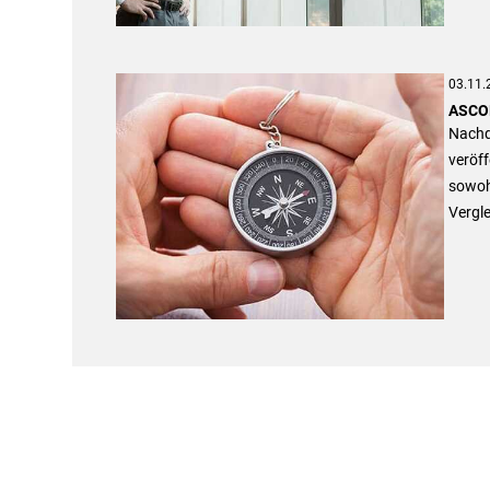
03.11.
ASCOR
Nachd
veröff
sowoh
Vergl