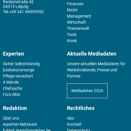
Reclamstraße 42
Finanzen
04315 Leipzig
Recht
+49 341 98995950
Management
Wirtschaft
Themenwelt
Tools
Kiosk
Experten
Aktuelle Mediadaten
Sicher Selbstständig
Unsere aktuellen Mediadaten für
Existenz­vorsorge
Werbetreibende, Presse und
Pflege versichert
Partner
4 Wände
Chefsache
Mediadaten 2026
Fürs Alter
Redaktion
Rechtliches
Über uns
Abo
experten-Netzwerk
Kontakt
E-Mail:
team@experten.de
Datenschutz