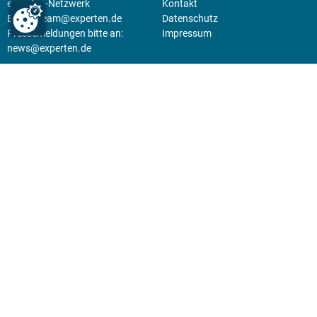
experten-Netzwerk
Kontakt
E-Mail:
team@experten.de
Datenschutz
Pressemeldungen bitte an:
Impressum
news@experten.de
KIOSK
Unsere Magazine gibt es digital
im
Kiosk
.
Abo
Hier geht's zum Print Abo und
zum gesamten Online Angebot
des expertenReport.
Jetzt anmelden!
© 2026 experten-netzwerk GmbH