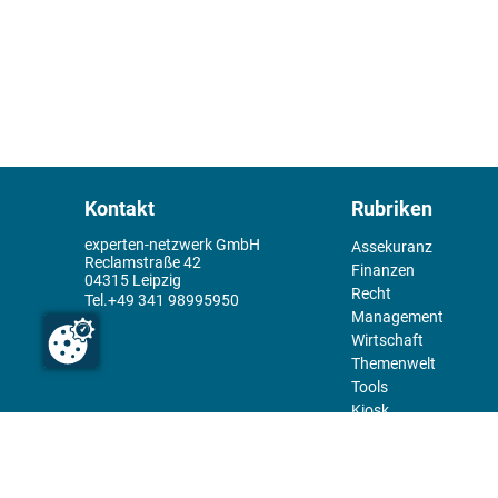
Kontakt
Rubriken
experten-netzwerk GmbH
Assekuranz
Reclamstraße 42
Finanzen
04315 Leipzig
Recht
+49 341 98995950
Management
Wirtschaft
Themenwelt
Tools
Kiosk
Redaktion
Rechtliches
Über uns
Abo