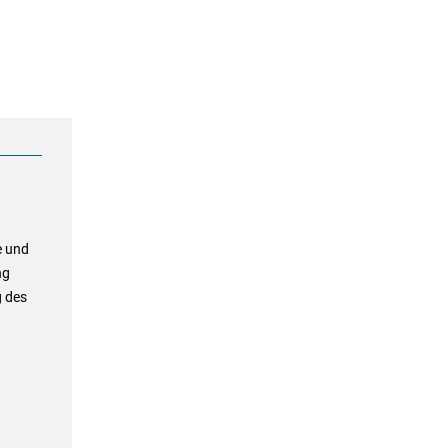
e und
ng
g des