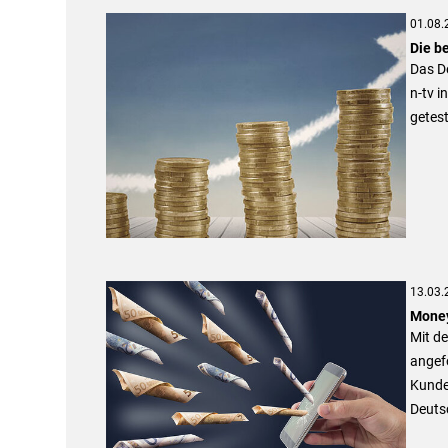
01.08.
Die b
Das De
n-tv i
getest
13.03.
Money
Mit d
angefo
Kunde
Deuts