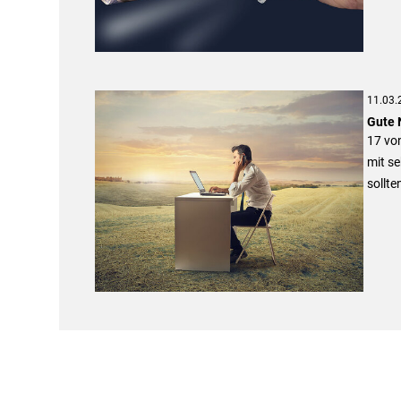
11.03.
Gute 
17 vo
mit se
sollte