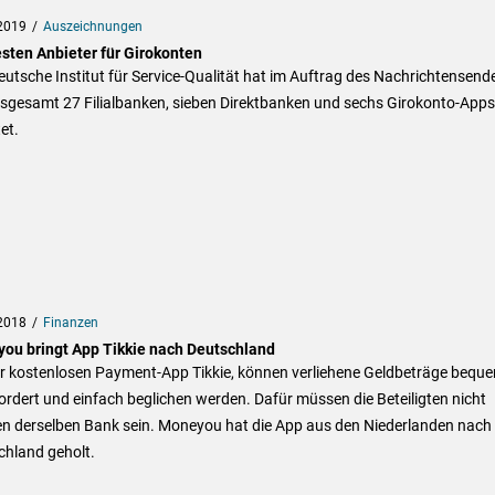
2019
Auszeichnungen
esten Anbieter für Girokonten
utsche Institut für Service-Qualität hat im Auftrag des Nachrichtensend
nsgesamt 27 Filialbanken, sieben Direktbanken und sechs Girokonto-Apps
et.
2018
Finanzen
ou bringt App Tikkie nach Deutschland
er kostenlosen Payment-App Tikkie, können verliehene Geldbeträge bequ
rdert und einfach beglichen werden. Dafür müssen die Beteiligten nicht
n derselben Bank sein. Moneyou hat die App aus den Niederlanden nach
chland geholt.