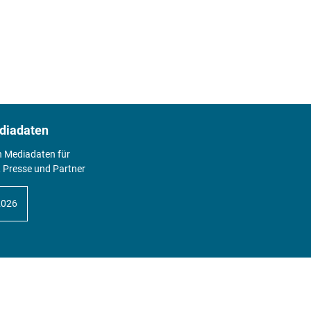
diadaten
n Mediadaten für
 Presse und Partner
2026
Abo
Hier geht's zum Print Abo und zum
gesamten Online Angebot des