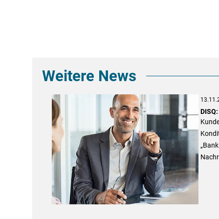
Weitere News
13.11.
DISQ:
Kunden
Kondit
„Bank 
Nachr