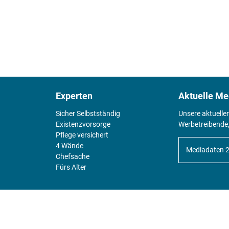
Experten
Aktuelle Me
Sicher Selbstständig
Unsere aktuelle
Existenz­vorsorge
Werbetreibende,
Pflege versichert
4 Wände
Mediadaten 
Chefsache
Fürs Alter
KIOSK
Unsere Magazine gibt es digital im