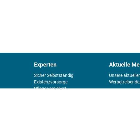
Experten
Aktuelle Me
Sicher Selbstständig
Unsere aktuelle
Existenz­vorsorge
Werbetreibende,
Pflege versichert
4 Wände
Mediadaten 
Chefsache
Fürs Alter
KIOSK