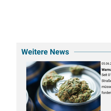
Weitere News
05.06.
Warnu
Seit 0
Straße
müsse
forder