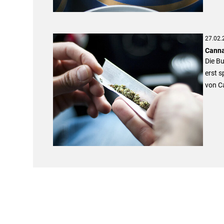
27.02.
Cannab
Die Bu
erst s
von C