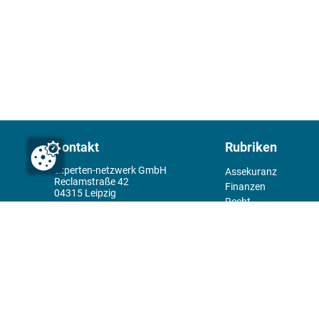
Kontakt
Rubriken
experten-netzwerk GmbH
Assekuranz
Reclamstraße 42
Finanzen
04315 Leipzig
Recht
+49 341 98995950
Management
Wirtschaft
Themenwelt
Tools
Kiosk
Redaktion
Rechtliches