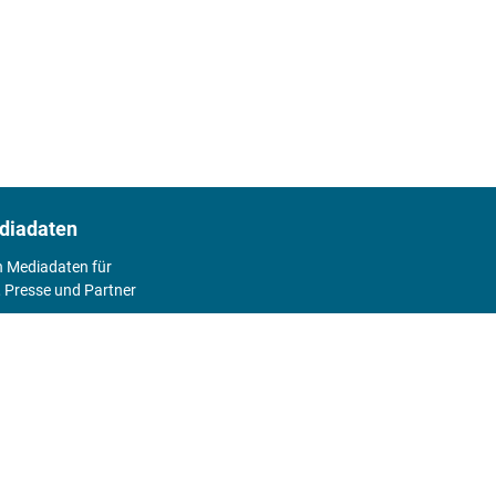
diadaten
n Mediadaten für
 Presse und Partner
2026
Abo
Hier geht's zum Print Abo und zum