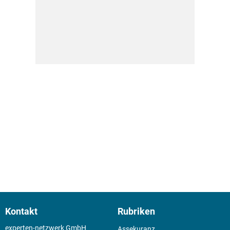
Kontakt
Rubriken
experten-netzwerk GmbH
Assekuranz