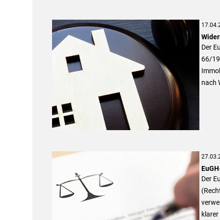
17.04.
Wider
Der Eu
66/19
Immob
nach W
27.03.
EuGH-
Der E
(Rech
verwen
klarer