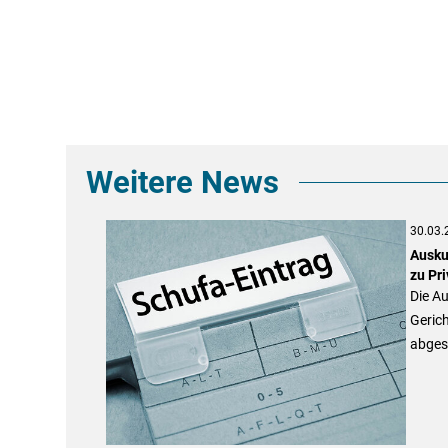
Weitere News
30.03.
Ausku
zu Pr
Die A
Gerich
abges