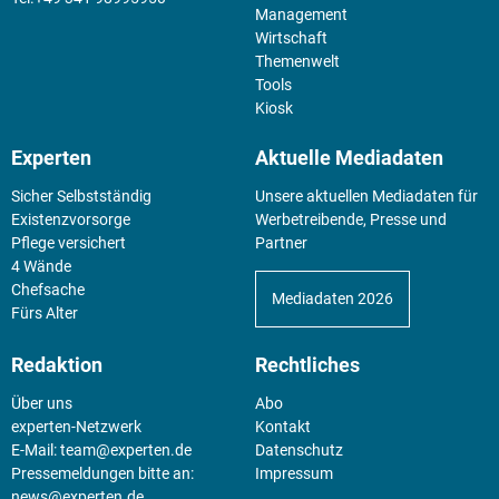
Management
Wirtschaft
Themenwelt
Tools
Kiosk
Experten
Aktuelle Mediadaten
Sicher Selbstständig
Unsere aktuellen Mediadaten für
Existenz­vorsorge
Werbetreibende, Presse und
Pflege versichert
Partner
4 Wände
Chefsache
Mediadaten 2026
Fürs Alter
Redaktion
Rechtliches
Über uns
Abo
experten-Netzwerk
Kontakt
E-Mail:
team@experten.de
Datenschutz
Pressemeldungen bitte an:
Impressum
news@experten.de