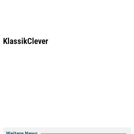
KlassikClever
Weitere News