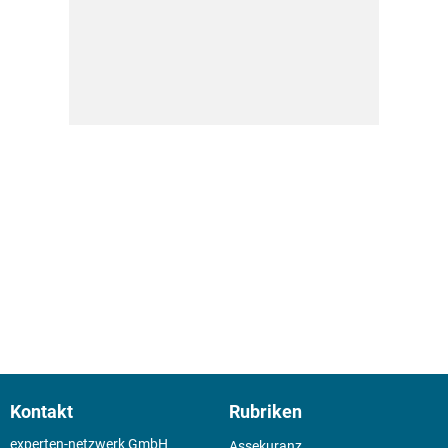
Kontakt
Rubriken
experten-netzwerk GmbH
Assekuranz