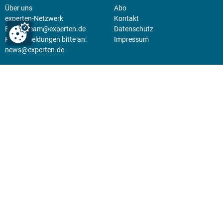
Über uns
Abo
experten-Netzwerk
Kontakt
E-Mail:
team@experten.de
Datenschutz
Pressemeldungen bitte an:
Impressum
news@experten.de
KIOSK
Unsere Magazine gibt es digital
im
Kiosk
.
Abo
Hier geht's zum Print Abo und
zum gesamten Online Angebot
des expertenReport.
Jetzt anmelden!
© 2026 experten-netzwerk GmbH