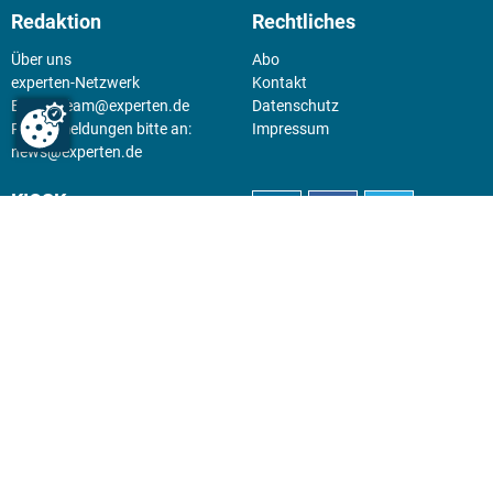
Redaktion
Rechtliches
Über uns
Abo
experten-Netzwerk
Kontakt
E-Mail:
team@experten.de
Datenschutz
Pressemeldungen bitte an:
Impressum
news@experten.de
KIOSK
Unsere Magazine gibt es digital
im
Kiosk
.
Abo
Hier geht's zum Print Abo und
zum gesamten Online Angebot
des expertenReport.
Jetzt anmelden!