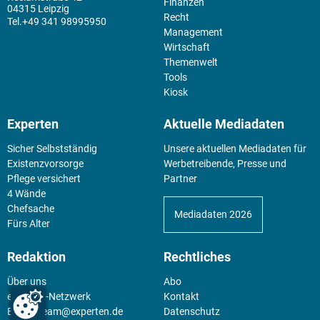
Finanzen
04315 Leipzig
Recht
+49 341 98995950
Management
Wirtschaft
Themenwelt
Tools
Kiosk
Experten
Aktuelle Mediadaten
Sicher Selbstständig
Unsere aktuellen Mediadaten für
Existenz­vorsorge
Werbetreibende, Presse und
Pflege versichert
Partner
4 Wände
Chefsache
Mediadaten 2026
Fürs Alter
Redaktion
Rechtliches
Über uns
Abo
experten-Netzwerk
Kontakt
E-Mail:
team@experten.de
Datenschutz