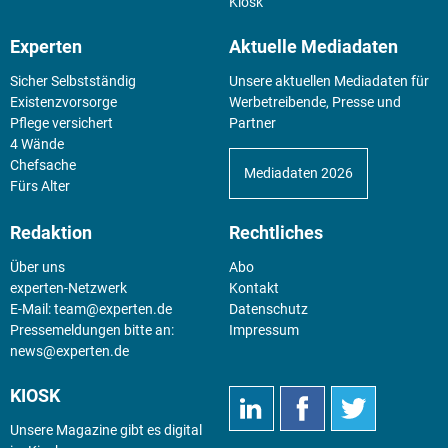
Kiosk
Experten
Aktuelle Mediadaten
Sicher Selbstständig
Unsere aktuellen Mediadaten für
Existenz­vorsorge
Werbetreibende, Presse und
Pflege versichert
Partner
4 Wände
Chefsache
Mediadaten 2026
Fürs Alter
Redaktion
Rechtliches
Über uns
Abo
experten-Netzwerk
Kontakt
E-Mail:
team@experten.de
Datenschutz
Pressemeldungen bitte an:
Impressum
news@experten.de
KIOSK
Unsere Magazine gibt es digital