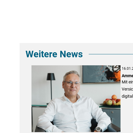
Weitere News
16.01.
Ammer
Mit ei
Versic
digita