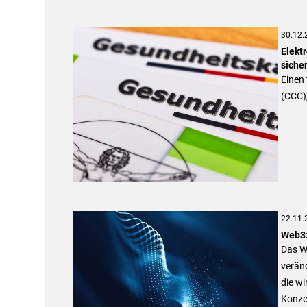
30.12.
Elekt
siche
Einen 
(CCC)
22.11.
Web3:
Das We
verän
die wi
Konzep