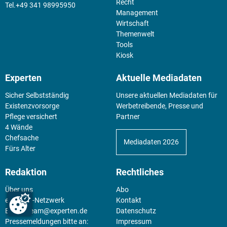
Recht
+49 341 98995950
Management
Wirtschaft
Themenwelt
Tools
Kiosk
Experten
Aktuelle Mediadaten
Sicher Selbstständig
Unsere aktuellen Mediadaten für
Existenz­vorsorge
Werbetreibende, Presse und
Pflege versichert
Partner
4 Wände
Chefsache
Mediadaten 2026
Fürs Alter
Redaktion
Rechtliches
Über uns
Abo
experten-Netzwerk
Kontakt
E-Mail:
team@experten.de
Datenschutz
Pressemeldungen bitte an:
Impressum