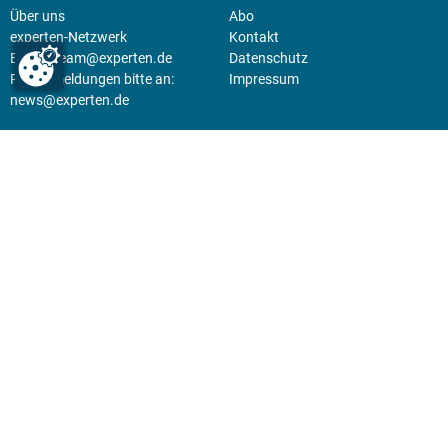
Über uns
Abo
experten-Netzwerk
Kontakt
E-Mail:
team@experten.de
Datenschutz
Pressemeldungen bitte an:
Impressum
news@experten.de
KIOSK
Unsere Magazine gibt es digital
im
Kiosk
.
Abo
Hier geht's zum Print Abo und
zum gesamten Online Angebot
des expertenReport.
Jetzt anmelden!
© 2026 experten-netzwerk GmbH