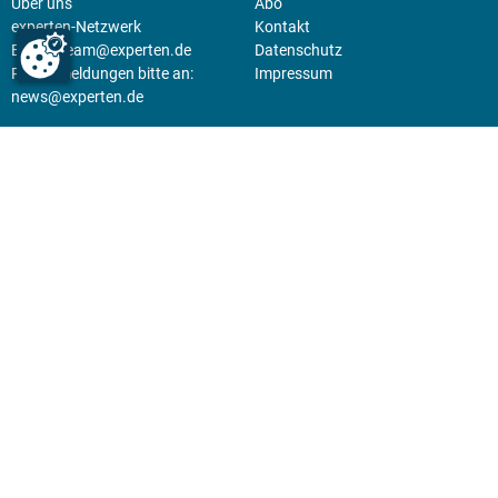
Über uns
Abo
experten-Netzwerk
Kontakt
E-Mail:
team@experten.de
Datenschutz
Pressemeldungen bitte an:
Impressum
news@experten.de
KIOSK
Unsere Magazine gibt es digital
im
Kiosk
.
Abo
Hier geht's zum Print Abo und
zum gesamten Online Angebot
des expertenReport.
Jetzt anmelden!
© 2026 experten-netzwerk GmbH