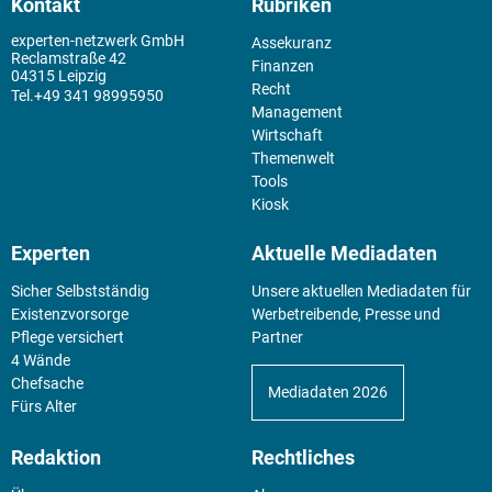
Kontakt
Rubriken
experten-netzwerk GmbH
Assekuranz
Reclamstraße 42
Finanzen
04315 Leipzig
Recht
+49 341 98995950
Management
Wirtschaft
Themenwelt
Tools
Kiosk
Experten
Aktuelle Mediadaten
Sicher Selbstständig
Unsere aktuellen Mediadaten für
Existenz­vorsorge
Werbetreibende, Presse und
Pflege versichert
Partner
4 Wände
Chefsache
Mediadaten 2026
Fürs Alter
Redaktion
Rechtliches