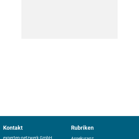
Kontakt
Rubriken
experten-netzwerk GmbH
Assekuranz