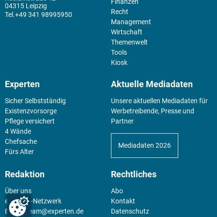
Finanzen
04315 Leipzig
Recht
+49 341 98995950
Management
Wirtschaft
Themenwelt
Tools
Kiosk
Experten
Aktuelle Mediadaten
Sicher Selbstständig
Unsere aktuellen Mediadaten für
Existenz­vorsorge
Werbetreibende, Presse und
Pflege versichert
Partner
4 Wände
Chefsache
Mediadaten 2026
Fürs Alter
Redaktion
Rechtliches
Über uns
Abo
experten-Netzwerk
Kontakt
E-Mail:
team@experten.de
Datenschutz