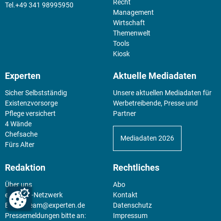
Recht
+49 341 98995950
Management
Wirtschaft
Themenwelt
Tools
Kiosk
Experten
Aktuelle Mediadaten
Sicher Selbstständig
Unsere aktuellen Mediadaten für
Existenz­vorsorge
Werbetreibende, Presse und
Pflege versichert
Partner
4 Wände
Chefsache
Mediadaten 2026
Fürs Alter
Redaktion
Rechtliches
Über uns
Abo
experten-Netzwerk
Kontakt
E-Mail:
team@experten.de
Datenschutz
Pressemeldungen bitte an:
Impressum