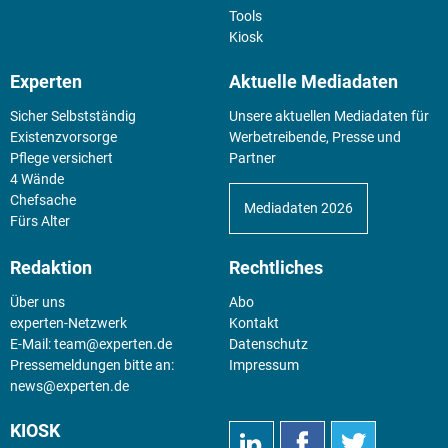
Tools
Kiosk
Experten
Aktuelle Mediadaten
Sicher Selbstständig
Unsere aktuellen Mediadaten für
Existenz­vorsorge
Werbetreibende, Presse und
Pflege versichert
Partner
4 Wände
Chefsache
Mediadaten 2026
Fürs Alter
Redaktion
Rechtliches
Über uns
Abo
experten-Netzwerk
Kontakt
E-Mail:
team@experten.de
Datenschutz
Pressemeldungen bitte an:
Impressum
news@experten.de
KIOSK