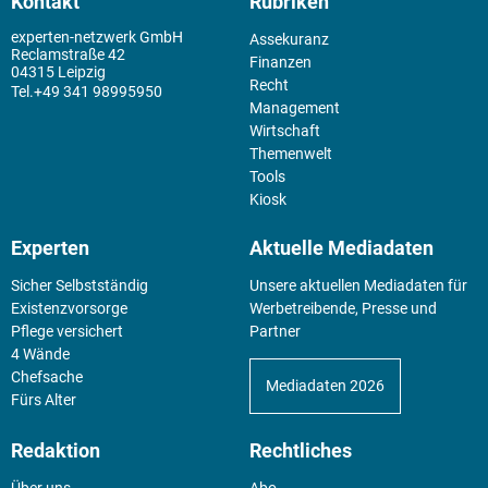
Kontakt
Rubriken
experten-netzwerk GmbH
Assekuranz
Reclamstraße 42
Finanzen
04315 Leipzig
Recht
+49 341 98995950
Management
Wirtschaft
Themenwelt
Tools
Kiosk
Experten
Aktuelle Mediadaten
Sicher Selbstständig
Unsere aktuellen Mediadaten für
Existenz­vorsorge
Werbetreibende, Presse und
Pflege versichert
Partner
4 Wände
Chefsache
Mediadaten 2026
Fürs Alter
Redaktion
Rechtliches
Über uns
Abo