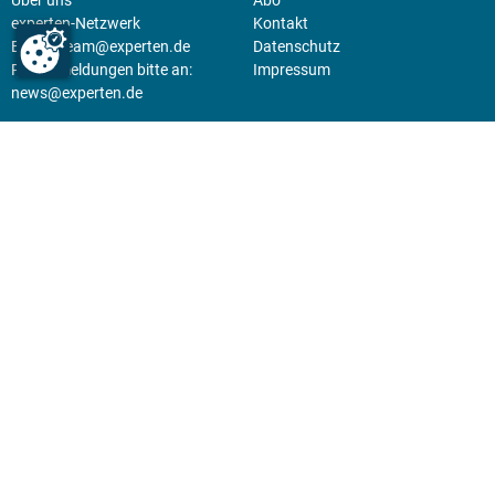
experten-Netzwerk
Kontakt
E-Mail:
team@experten.de
Datenschutz
Pressemeldungen bitte an:
Impressum
news@experten.de
KIOSK
Unsere Magazine gibt es digital
im
Kiosk
.
Abo
Hier geht's zum Print Abo und
zum gesamten Online Angebot
des expertenReport.
Jetzt anmelden!
© 2026 experten-netzwerk GmbH