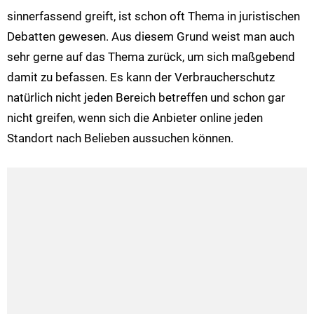
sinnerfassend greift, ist schon oft Thema in juristischen
Debatten gewesen. Aus diesem Grund weist man auch
sehr gerne auf das Thema zurück, um sich maßgebend
damit zu befassen. Es kann der Verbraucherschutz
natürlich nicht jeden Bereich betreffen und schon gar
nicht greifen, wenn sich die Anbieter online jeden
Standort nach Belieben aussuchen können.