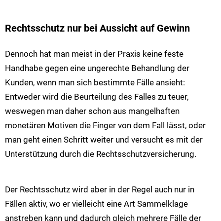
Rechtsschutz nur bei Aussicht auf Gewinn
Dennoch hat man meist in der Praxis keine feste
Handhabe gegen eine ungerechte Behandlung der
Kunden, wenn man sich bestimmte Fälle ansieht:
Entweder wird die Beurteilung des Falles zu teuer,
weswegen man daher schon aus mangelhaften
monetären Motiven die Finger von dem Fall lässt, oder
man geht einen Schritt weiter und versucht es mit der
Unterstützung durch die Rechtsschutzversicherung.
Der Rechtsschutz wird aber in der Regel auch nur in
Fällen aktiv, wo er vielleicht eine Art Sammelklage
anstreben kann und dadurch gleich mehrere Fälle der