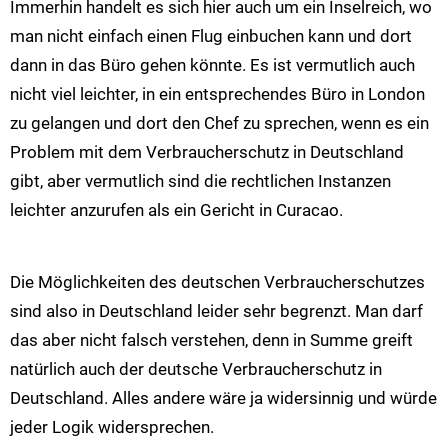
Immerhin handelt es sich hier auch um ein Inselreich, wo
man nicht einfach einen Flug einbuchen kann und dort
dann in das Büro gehen könnte. Es ist vermutlich auch
nicht viel leichter, in ein entsprechendes Büro in London
zu gelangen und dort den Chef zu sprechen, wenn es ein
Problem mit dem Verbraucherschutz in Deutschland
gibt, aber vermutlich sind die rechtlichen Instanzen
leichter anzurufen als ein Gericht in Curacao.
Die Möglichkeiten des deutschen Verbraucherschutzes
sind also in Deutschland leider sehr begrenzt. Man darf
das aber nicht falsch verstehen, denn in Summe greift
natürlich auch der deutsche Verbraucherschutz in
Deutschland. Alles andere wäre ja widersinnig und würde
jeder Logik widersprechen.