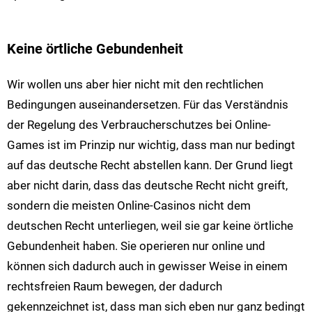
Keine örtliche Gebundenheit
Wir wollen uns aber hier nicht mit den rechtlichen
Bedingungen auseinandersetzen. Für das Verständnis
der Regelung des Verbraucherschutzes bei Online-
Games ist im Prinzip nur wichtig, dass man nur bedingt
auf das deutsche Recht abstellen kann. Der Grund liegt
aber nicht darin, dass das deutsche Recht nicht greift,
sondern die meisten Online-Casinos nicht dem
deutschen Recht unterliegen, weil sie gar keine örtliche
Gebundenheit haben. Sie operieren nur online und
können sich dadurch auch in gewisser Weise in einem
rechtsfreien Raum bewegen, der dadurch
gekennzeichnet ist, dass man sich eben nur ganz bedingt