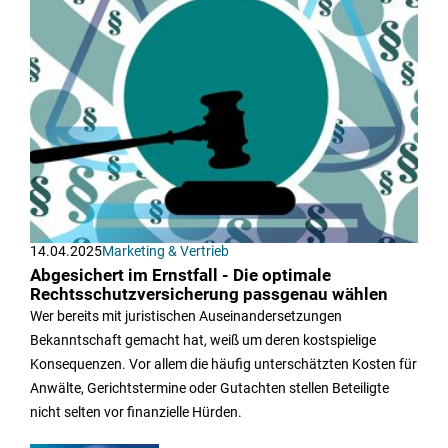
14.04.2025
Marketing & Vertrieb
Abgesichert im Ernstfall - Die optimale
Rechtsschutzversicherung passgenau wählen
Wer bereits mit juristischen Auseinandersetzungen
Bekanntschaft gemacht hat, weiß um deren kostspielige
Konsequenzen. Vor allem die häufig unterschätzten Kosten für
Anwälte, Gerichtstermine oder Gutachten stellen Beteiligte
nicht selten vor finanzielle Hürden.