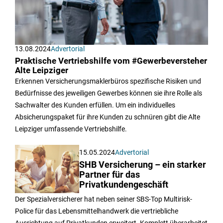
13.08.2024
Advertorial
Praktische Vertriebshilfe vom #Gewerbeversteher
Alte Leipziger
Erkennen Versicherungsmaklerbüros spezifische Risiken und
Bedürfnisse des jeweiligen Gewerbes können sie ihre Rolle als
Sachwalter des Kunden erfüllen. Um ein individuelles
Absicherungspaket für ihre Kunden zu schnüren gibt die Alte
Leipziger umfassende Vertriebshilfe.
15.05.2024
Advertorial
SHB Versicherung – ein starker
Partner für das
Privatkundengeschäft
Der Spezialversicherer hat neben seiner SBS-Top Multirisk-
Police für das Lebensmittelhandwerk die vertriebliche