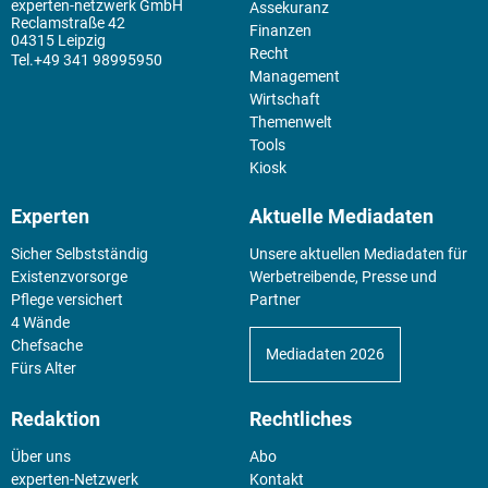
experten-netzwerk GmbH
Assekuranz
Reclamstraße 42
Finanzen
04315 Leipzig
Recht
+49 341 98995950
Management
Wirtschaft
Themenwelt
Tools
Kiosk
Experten
Aktuelle Mediadaten
Sicher Selbstständig
Unsere aktuellen Mediadaten für
Existenz­vorsorge
Werbetreibende, Presse und
Pflege versichert
Partner
4 Wände
Chefsache
Mediadaten 2026
Fürs Alter
Redaktion
Rechtliches
Über uns
Abo
experten-Netzwerk
Kontakt