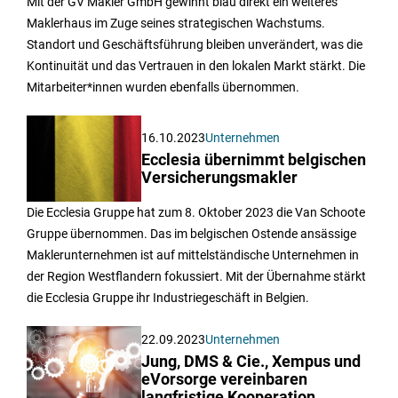
Mit der GV Makler GmbH gewinnt blau direkt ein weiteres
Maklerhaus im Zuge seines strategischen Wachstums.
Standort und Geschäftsführung bleiben unverändert, was die
Kontinuität und das Vertrauen in den lokalen Markt stärkt. Die
Mitarbeiter*innen wurden ebenfalls übernommen.
16.10.2023
Unternehmen
Ecclesia übernimmt belgischen
Versicherungsmakler
Die Ecclesia Gruppe hat zum 8. Oktober 2023 die Van Schoote
Gruppe übernommen. Das im belgischen Ostende ansässige
Maklerunternehmen ist auf mittelständische Unternehmen in
der Region Westflandern fokussiert. Mit der Übernahme stärkt
die Ecclesia Gruppe ihr Industriegeschäft in Belgien.
22.09.2023
Unternehmen
Jung, DMS & Cie., Xempus und
eVorsorge vereinbaren
langfristige Kooperation