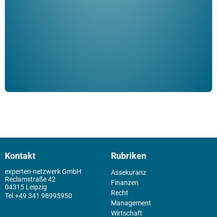
Klau
Schm
der 
Kontakt
Rubriken
experten-netzwerk GmbH
Assekuranz
Reclamstraße 42
Finanzen
04315 Leipzig
Recht
+49 341 98995950
Management
Wirtschaft