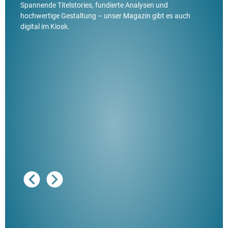
Spannende Titelstories, fundierte Analysen und
hochwertige Gestaltung – unser Magazin gibt es auch
digital im Kiosk.
Ausg
"De
Her
ble