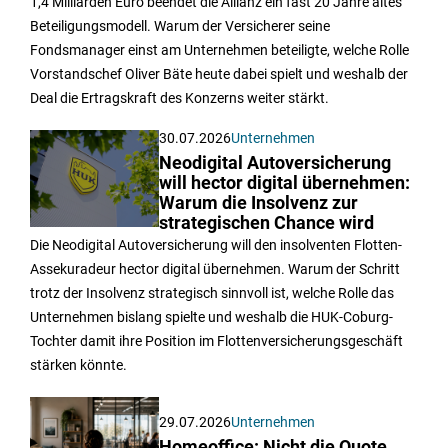
1,4 Milliarden Euro beendet die Allianz ein fast 20 Jahre altes
Beteiligungsmodell. Warum der Versicherer seine
Fondsmanager einst am Unternehmen beteiligte, welche Rolle
Vorstandschef Oliver Bäte heute dabei spielt und weshalb der
Deal die Ertragskraft des Konzerns weiter stärkt.
30.07.2026
Unternehmen
Neodigital Autoversicherung
will hector digital übernehmen:
Warum die Insolvenz zur
strategischen Chance wird
Die Neodigital Autoversicherung will den insolventen Flotten-
Assekuradeur hector digital übernehmen. Warum der Schritt
trotz der Insolvenz strategisch sinnvoll ist, welche Rolle das
Unternehmen bislang spielte und weshalb die HUK-Coburg-
Tochter damit ihre Position im Flottenversicherungsgeschäft
stärken könnte.
29.07.2026
Unternehmen
Homeoffice: Nicht die Quote