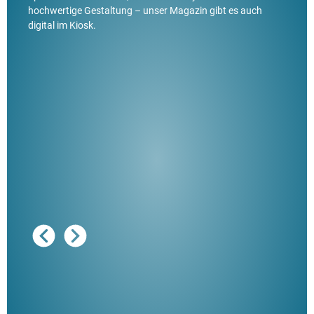
hochwertige Gestaltung – unser Magazin gibt es auch
digital im Kiosk.
Ausg
"De
Her
ble
Klau