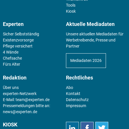
Tools
Kiosk
Experten
Aktuelle Mediadaten
Sicher Selbstständig
Unsere aktuellen Mediadaten für
Existenz­vorsorge
Werbetreibende, Presse und
Pflege versichert
Partner
4 Wände
Chefsache
Mediadaten 2026
Fürs Alter
Redaktion
Rechtliches
Über uns
Abo
experten-Netzwerk
Kontakt
E-Mail:
team@experten.de
Datenschutz
Pressemeldungen bitte an:
Impressum
news@experten.de
KIOSK