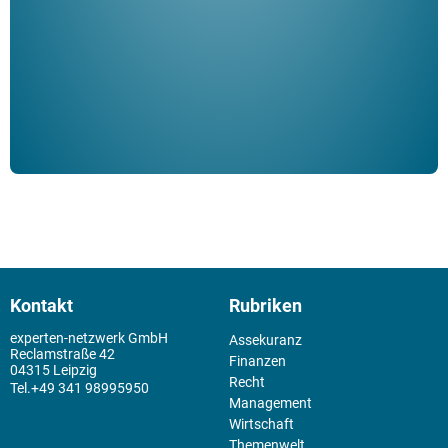
Schm
der 
Kontakt
Rubriken
experten-netzwerk GmbH
Assekuranz
Reclamstraße 42
Finanzen
04315 Leipzig
Recht
+49 341 98995950
Management
Wirtschaft
Themenwelt