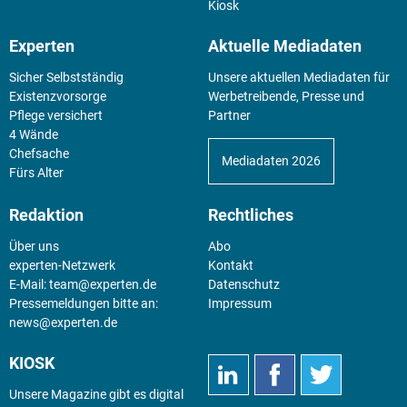
Kiosk
Experten
Aktuelle Mediadaten
Sicher Selbstständig
Unsere aktuellen Mediadaten für
Existenz­vorsorge
Werbetreibende, Presse und
Pflege versichert
Partner
4 Wände
Chefsache
Mediadaten 2026
Fürs Alter
Redaktion
Rechtliches
Über uns
Abo
experten-Netzwerk
Kontakt
E-Mail:
team@experten.de
Datenschutz
Pressemeldungen bitte an:
Impressum
news@experten.de
KIOSK
Unsere Magazine gibt es digital