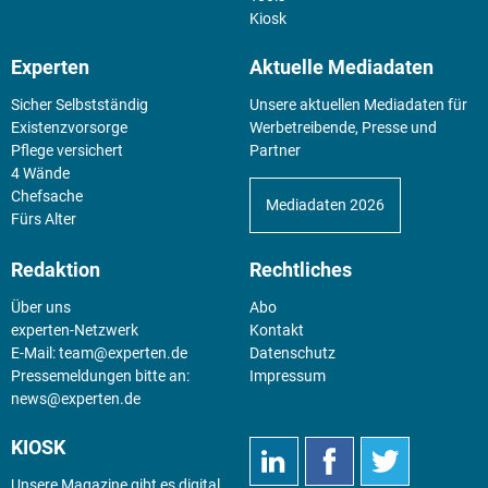
Kiosk
Experten
Aktuelle Mediadaten
Sicher Selbstständig
Unsere aktuellen Mediadaten für
Existenz­vorsorge
Werbetreibende, Presse und
Pflege versichert
Partner
4 Wände
Chefsache
Mediadaten 2026
Fürs Alter
Redaktion
Rechtliches
Über uns
Abo
experten-Netzwerk
Kontakt
E-Mail:
team@experten.de
Datenschutz
Pressemeldungen bitte an:
Impressum
news@experten.de
KIOSK
Unsere Magazine gibt es digital