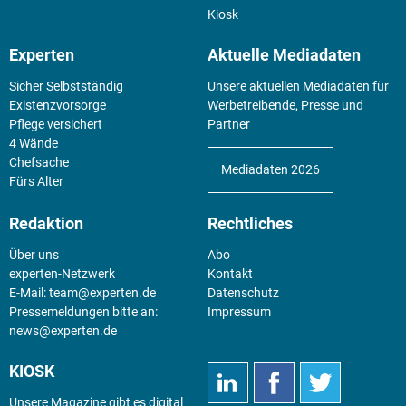
Kiosk
Experten
Aktuelle Mediadaten
Sicher Selbstständig
Unsere aktuellen Mediadaten für
Existenz­vorsorge
Werbetreibende, Presse und
Pflege versichert
Partner
4 Wände
Chefsache
Mediadaten 2026
Fürs Alter
Redaktion
Rechtliches
Über uns
Abo
experten-Netzwerk
Kontakt
E-Mail:
team@experten.de
Datenschutz
Pressemeldungen bitte an:
Impressum
news@experten.de
KIOSK
Unsere Magazine gibt es digital