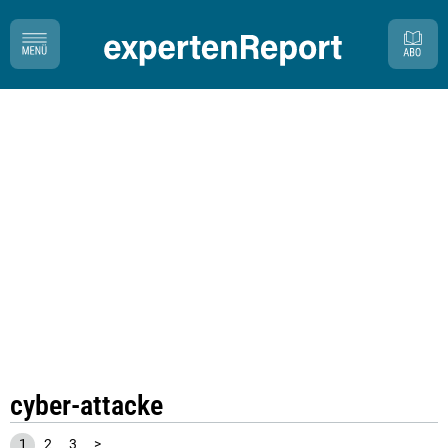
cyber-attacke
1
2
3
>