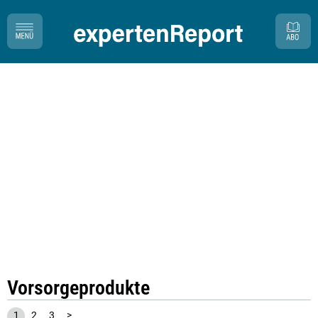
Vorsorgeprodukte
1
2
3
>