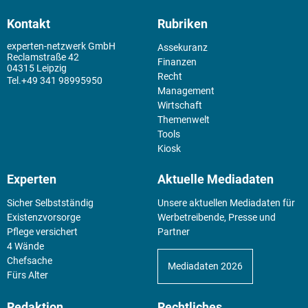
Kontakt
Rubriken
experten-netzwerk GmbH
Assekuranz
Reclamstraße 42
Finanzen
04315 Leipzig
Recht
+49 341 98995950
Management
Wirtschaft
Themenwelt
Tools
Kiosk
Experten
Aktuelle Mediadaten
Sicher Selbstständig
Unsere aktuellen Mediadaten für
Existenz­vorsorge
Werbetreibende, Presse und
Pflege versichert
Partner
4 Wände
Chefsache
Mediadaten 2026
Fürs Alter
Redaktion
Rechtliches