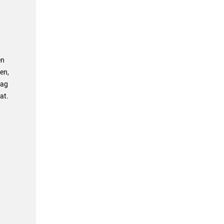
en
en,
rag
at.