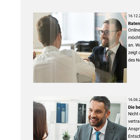
16.12.
Raten
Online
möchte
an. Wa
zeigt 
des Na
16.06.
Die b
Nicht 
vertra
Anspr
Entsc