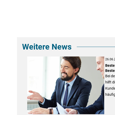
Weitere News
26.06.
Beste
Beste
Bei d
hilft 
Kunde
häufig