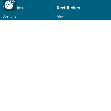
Redaktion
Rechtliches
Über uns
Abo
experten-Netzwerk
Kontakt
E-Mail:
team@experten.de
Datenschutz
Pressemeldungen bitte an:
Impressum
news@experten.de
KIOSK
Unsere Magazine gibt es digital
im
Kiosk
.
Abo
Hier geht's zum Print Abo und
zum gesamten Online Angebot
des expertenReport.
Jetzt anmelden!