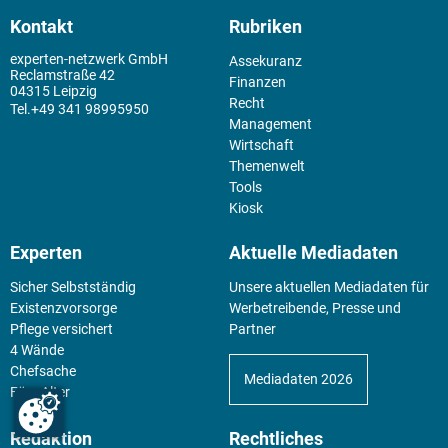
Kontakt
Rubriken
experten-netzwerk GmbH
Assekuranz
Reclamstraße 42
Finanzen
04315 Leipzig
Recht
+49 341 98995950
Management
Wirtschaft
Themenwelt
Tools
Kiosk
Experten
Aktuelle Mediadaten
Sicher Selbstständig
Unsere aktuellen Mediadaten für
Existenz­vorsorge
Werbetreibende, Presse und
Pflege versichert
Partner
4 Wände
Chefsache
Mediadaten 2026
Fürs Alter
Redaktion
Rechtliches