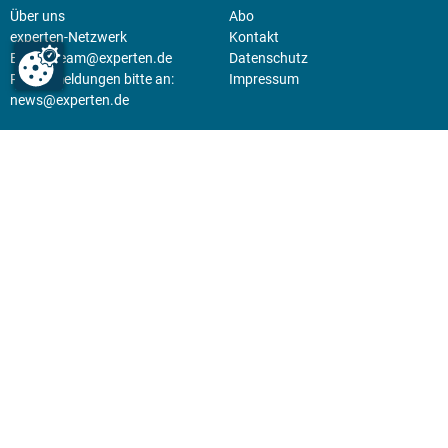
Über uns
Abo
experten-Netzwerk
Kontakt
E-Mail:
team@experten.de
Datenschutz
Pressemeldungen bitte an:
Impressum
news@experten.de
KIOSK
Unsere Magazine gibt es digital
im
Kiosk
.
Abo
Hier geht's zum Print Abo und
zum gesamten Online Angebot
des expertenReport.
Jetzt anmelden!
© 2026 experten-netzwerk GmbH