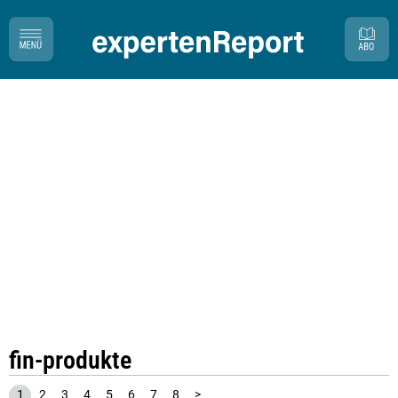
fin-produkte
1
2
3
4
5
6
7
8
>