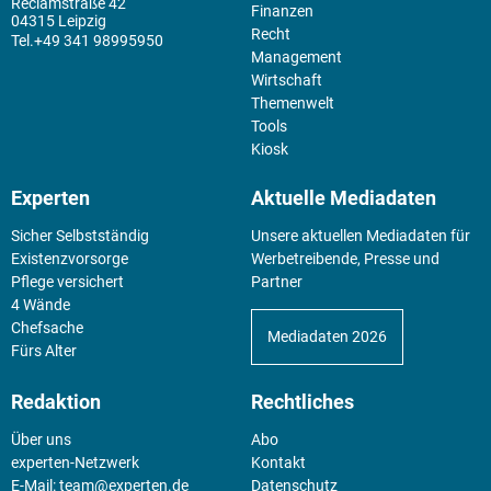
Reclamstraße 42
Finanzen
04315 Leipzig
Recht
+49 341 98995950
Management
Wirtschaft
Themenwelt
Tools
Kiosk
Experten
Aktuelle Mediadaten
Sicher Selbstständig
Unsere aktuellen Mediadaten für
Existenz­vorsorge
Werbetreibende, Presse und
Pflege versichert
Partner
4 Wände
Chefsache
Mediadaten 2026
Fürs Alter
Redaktion
Rechtliches
Über uns
Abo
experten-Netzwerk
Kontakt
E-Mail:
team@experten.de
Datenschutz