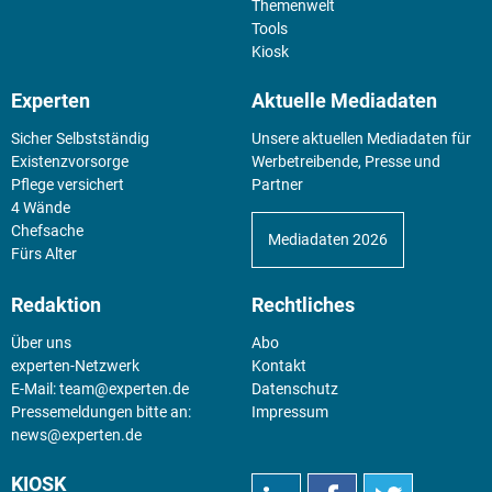
Themenwelt
Tools
Kiosk
Experten
Aktuelle Mediadaten
Sicher Selbstständig
Unsere aktuellen Mediadaten für
Existenz­vorsorge
Werbetreibende, Presse und
Pflege versichert
Partner
4 Wände
Chefsache
Mediadaten 2026
Fürs Alter
Redaktion
Rechtliches
Über uns
Abo
experten-Netzwerk
Kontakt
E-Mail:
team@experten.de
Datenschutz
Pressemeldungen bitte an:
Impressum
news@experten.de
KIOSK