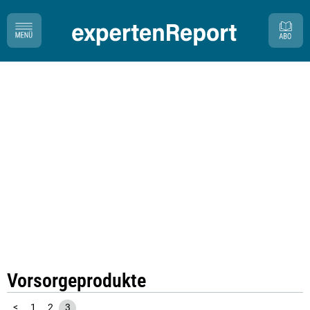
Vorsorgeprodukte
<
1
2
3