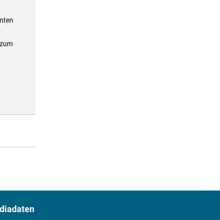
onten
r
t zum
diadaten