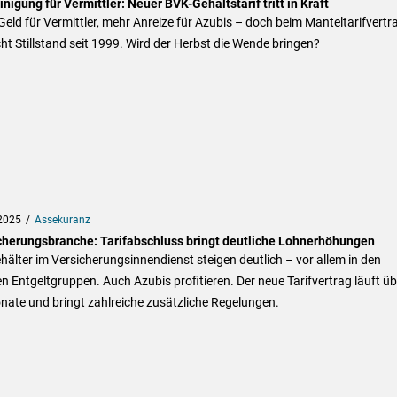
inigung für Vermittler: Neuer BVK-Gehaltstarif tritt in Kraft
eld für Vermittler, mehr Anreize für Azubis – doch beim Manteltarifvertr
ht Stillstand seit 1999. Wird der Herbst die Wende bringen?
2025
Assekuranz
cherungsbranche: Tarifabschluss bringt deutliche Lohnerhöhungen
hälter im Versicherungsinnendienst steigen deutlich – vor allem in den
n Entgeltgruppen. Auch Azubis profitieren. Der neue Tarifvertrag läuft üb
nate und bringt zahlreiche zusätzliche Regelungen.