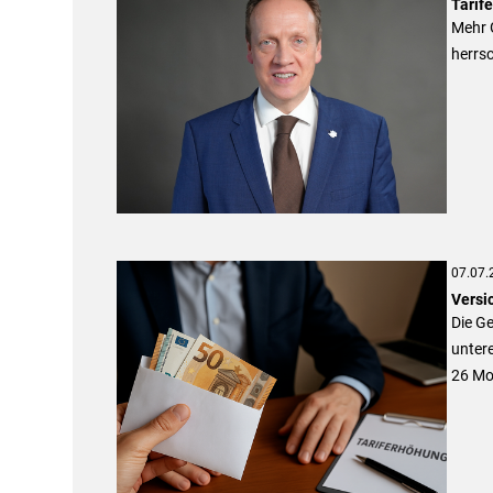
Tarife
Mehr G
herrsc
07.07.
Versi
Die Ge
untere
26 Mo