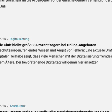
arer Botschaft an die Arbeitgeber vor der entscheidenden Verhandlungsr
Juli.
2025
Digitalisierung
le Kluft bleibt groß: 38 Prozent zögern bei Online-Angeboten
schutzsorgen, fehlendes Wissen und Angst vor Fehlern: Eine aktuelle Um
gitalen Teilhabe zeigt, dass viele Menschen mit der Digitalisierung fremdel
lem Ältere. Der bevorstehende Digitaltag will genau hier ansetzen.
2025
Assekuranz
rtete Fronten und neue Streikwelle: Versicherungsbranche vor einem