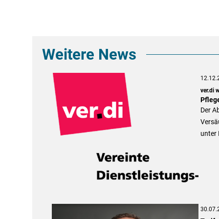
Weitere News
12.12.
ver.di 
Pfleg
Der Ab
Versä
unter
30.07.