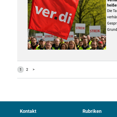
heiße
Die Ta
verhär
Gesprä
Grunds
1
2
>
Kontakt
Rubriken