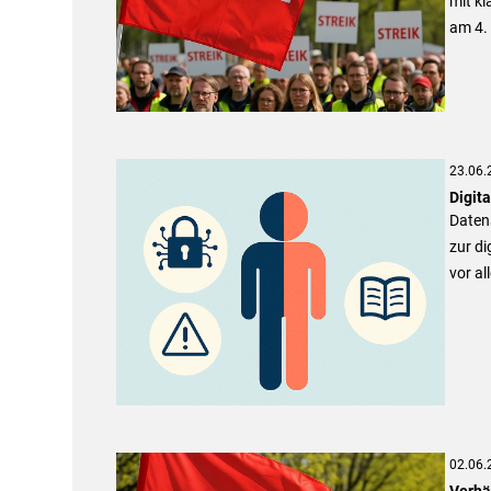
mit kl
am 4. 
23.06.
Digita
Daten
zur di
vor al
02.06.
Verhä