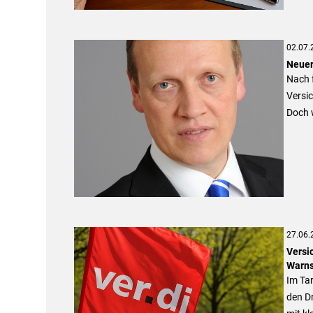
02.07.
Neuer
Nach f
Versi
Doch w
27.06.
Versi
Warns
Im Tar
den Dr