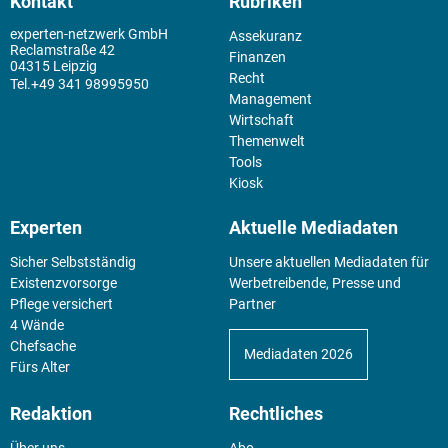
Kontakt
Rubriken
experten-netzwerk GmbH
Assekuranz
Reclamstraße 42
Finanzen
04315 Leipzig
Recht
+49 341 98995950
Management
Wirtschaft
Themenwelt
Tools
Kiosk
Experten
Aktuelle Mediadaten
Sicher Selbstständig
Unsere aktuellen Mediadaten für
Existenz­vorsorge
Werbetreibende, Presse und
Pflege versichert
Partner
4 Wände
Chefsache
Mediadaten 2026
Fürs Alter
Redaktion
Rechtliches
Über uns
Abo