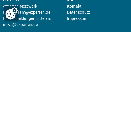
experten-Netzwerk
Kontakt
E-Mail:
team@experten.de
Datenschutz
Pressemeldungen bitte an:
Impressum
news@experten.de
KIOSK
Unsere Magazine gibt es digital
im
Kiosk
.
Abo
Hier geht's zum Print Abo und
zum gesamten Online Angebot
des expertenReport.
Jetzt anmelden!
© 2026 experten-netzwerk GmbH