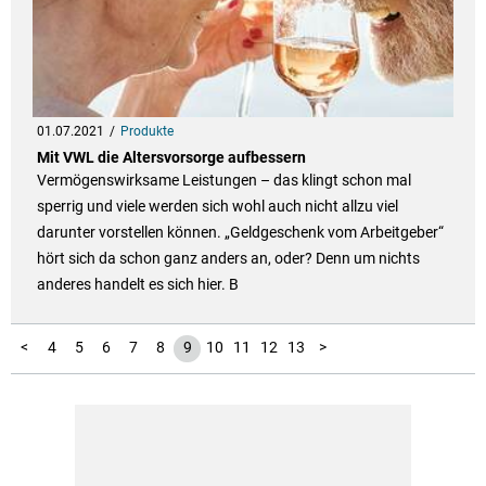
01.07.2021
Produkte
Mit VWL die Altersvorsorge aufbessern
Vermögenswirksame Leistungen – das klingt schon mal
sperrig und viele werden sich wohl auch nicht allzu viel
darunter vorstellen können. „Geldgeschenk vom Arbeitgeber“
hört sich da schon ganz anders an, oder? Denn um nichts
anderes handelt es sich hier. B
14
15
16
17
18
1
2
3
<
4
5
6
7
8
9
10
11
12
13
>