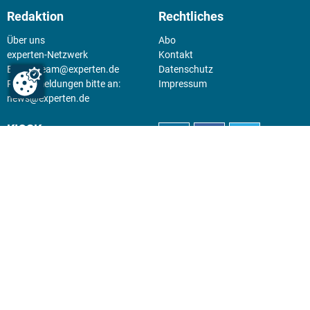
Redaktion
Rechtliches
Über uns
Abo
experten-Netzwerk
Kontakt
E-Mail:
team@experten.de
Datenschutz
Pressemeldungen bitte an:
Impressum
news@experten.de
KIOSK
Unsere Magazine gibt es digital
im
Kiosk
.
Abo
Hier geht's zum Print Abo und
zum gesamten Online Angebot
des expertenReport.
Jetzt anmelden!