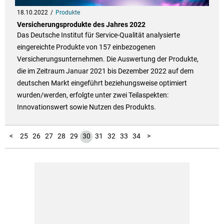
18.10.2022
Produkte
Versicherungsprodukte des Jahres 2022
Das Deutsche Institut für Service-Qualität analysierte
eingereichte Produkte von 157 einbezogenen
Versicherungsunternehmen. Die Auswertung der Produkte,
die im Zeitraum Januar 2021 bis Dezember 2022 auf dem
deutschen Markt eingeführt beziehungsweise optimiert
wurden/werden, erfolgte unter zwei Teilaspekten:
Innovationswert sowie Nutzen des Produkts.
100
101
102
103
104
10
11
12
13
14
15
16
17
18
19
20
21
22
23
24
35
36
37
38
39
40
41
42
43
44
45
46
47
48
49
50
51
52
53
54
55
56
57
58
59
60
61
62
63
64
65
66
67
68
69
70
71
72
73
74
75
76
77
78
79
80
81
82
83
84
85
86
87
88
89
90
91
92
93
94
95
96
97
98
99
1
2
3
4
5
6
7
8
9
<
25
26
27
28
29
30
31
32
33
34
>