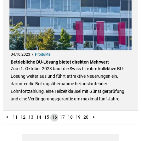
04.10.2023
Produkte
Betriebliche BU-Lösung bietet direkten Mehrwert
Zum 1. Oktober 2023 baut die Swiss Life ihre kollektive BU-
Lösung weiter aus und führt attraktive Neuerungen ein,
darunter die Beitragsübernahme bei auslaufender
Lohnfortzahlung, eine Teilzeitklausel mit Günstigerprüfung
und eine Verlängerungsgarantie um maximal fünf Jahre.
100
101
102
103
104
10
21
22
23
24
25
26
27
28
29
30
31
32
33
34
35
36
37
38
39
40
41
42
43
44
45
46
47
48
49
50
51
52
53
54
55
56
57
58
59
60
61
62
63
64
65
66
67
68
69
70
71
72
73
74
75
76
77
78
79
80
81
82
83
84
85
86
87
88
89
90
91
92
93
94
95
96
97
98
99
1
2
3
4
5
6
7
8
9
<
11
12
13
14
15
16
17
18
19
20
>